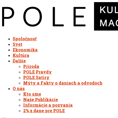
Spoločnosť
Svet
Ekonomika
Kultúra
Ďalšie
Príroda
POLE Pravdy
POLE Satiry
Mýty a Fakty o daniach a odvodoch
O nás
Kto sme
Naše Publikácie
Informácie a pozvania
2% z dane pre POLE