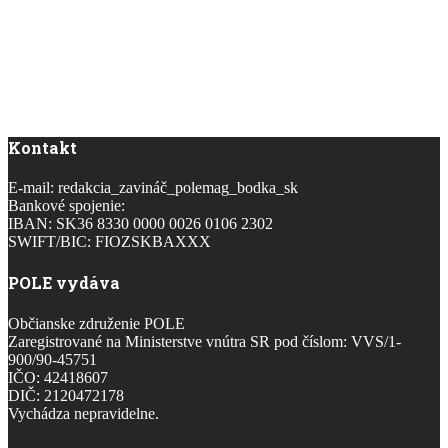
Kontakt
E-mail: redakcia_zavináč_polemag_bodka_sk
Bankové spojenie:
IBAN: SK36 8330 0000 0026 0106 2302
SWIFT/BIC: FIOZSKBAXXX
POLE vydáva
Občianske združenie POLE
Zaregistrované na Ministerstve vnútra SR pod číslom: VVS/1-
900/90-45751
IČO: 42418607
DIČ: 2120472178
Vychádza nepravidelne.