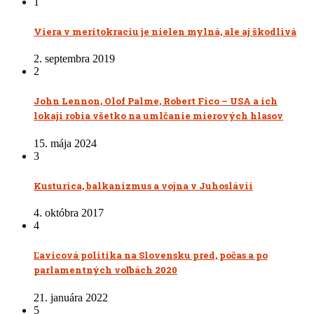
1
Viera v meritokraciu je nielen mylná, ale aj škodlivá
2. septembra 2019
2
John Lennon, Olof Palme, Robert Fico – USA a ich
lokaji robia všetko na umlčanie mierových hlasov
15. mája 2024
3
Kusturica, balkanizmus a vojna v Juhoslávii
4. októbra 2017
4
Ľavicová politika na Slovensku pred, počas a po
parlamentných voľbách 2020
21. januára 2022
5