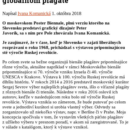
globálnom plagáte
Napísal
Ivana Komanická
1. októbra 2018
O moskovskom Poster Biennale, plnú verziu ktorého na
Slovensku predstaví grafický dizajnér Peter
Javorík, sa s ním pre Pole zhovárala Ivana Komanická.
Je zaujímavé, že v čase, keď je Slovensko v zajatí liberálnych
rozprávaní o roku 1968, prichádzaš
s výstavou pripomínajúcou
sté výročie Ruskej revolúcie.
Po celom svete sa bežne organizujú bienále plagátov pripomínajúce
rôzne výročia, aktuálne napríklad v rámci Moskovského bienále
pripommínajúce si 70. výročie vzniku Izraela či 40. výročie
UNESCA v Krakove. Výstava k 100. výročiu Ruskej revolúcie má
dlhšiu históriu. V rokoch 2014 a 2016 predstavil moskovský kurátor
Sergej Sevrov výber najlepších plagátov sveta, išlo o víťazné plagáty
z rôznych bienále či trienále. Následne v roku 2016 oslovil ich
autorov, keďže v nasledujúcom roku bolo sté výročie Ruskej
revolúcie. Výstava vznikla so zámerom, že bude putovať po celom
svete a jednotliví kurátori si urobia vlastný výber. Odvtedy sa
zorganizovalo už niekoľko výstav, napr. v Berlíne či v Prahe. Moja
koncepcia spočívala v tom, že vystavím všetkých päťsto plagátov
z užšieho výberu v presnom poradí, v akom sú zaregistrované. To je
v súlade s katalógom, ktorý k výstave vznikol.