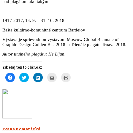
nad plagátom ako takým.
1917-2017, 14. 9. – 31. 10. 2018
Bašta kultúrno-komunitné centrum Bardejov
Výstava je sprievodnou výstavou Moscow Global Biennale of
Graphic Design Golden Bee 2018 a Trienále plagátu Trnava 2018.
Autor titulného plagátu: He Lijun.
Zdieľaj tento článok:
Kliknite
Kliknite
Kliknite
Kliknite
Kliknite
pre
pre
pre
pre
pre
zdieľanie
zdieľanie
zdieľanie
poslanie
tlač(Otvorí
na
na
na
článku
sa
Facebooku(Otvorí
službe
službe
e-
v
sa
Twitter(Otvorí
LinkedIn(Otvorí
mailom
novom
v
sa
sa
priateľovi(Otvorí
okne)
novom
v
v
sa
okne)
novom
novom
v
okne)
okne)
novom
okne)
Ivana Komanická