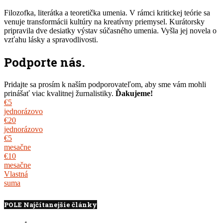
Filozofka, literátka a teoretička umenia. V rámci kritickej teórie sa
venuje transformácii kultúry na kreatívny priemysel. Kurátorsky
pripravila dve desiatky výstav súčasného umenia. Vyšla jej novela o
vzťahu lásky a spravodlivosti.
Podporte nás.
Pridajte sa prosím k naším podporovateľom, aby sme vám mohli
prinášať viac kvalitnej žurnalistiky.
Ďakujeme!
€5
jednorázovo
€20
jednorázovo
€5
mesačne
€10
mesačne
Vlastná
suma
POLE Najčítanejšie články