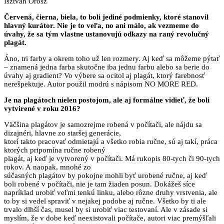
Isztván Orosz
Červená, čierna, biela, to boli jediné podmienky, ktoré stanovil
hlavný kurátor. Nie je to veľa, no
ani málo, ak vezmeme do
úvahy, že sa tým vlastne ustanovujú odkazy na raný revolučný
plagát.
Áno, tri farby a okrem toho už len rozmery. Aj keď sa môžeme pýtať
– znamená jedna farba skutočne iba jednu farbu alebo sa berie do
úvahy aj gradient? Vo výbere sa ocitol aj plagát, ktorý farebnosť
nerešpektuje. Autor použil modrú s nápisom NO MORE RED.
Je na plagátoch nielen postojom, ale aj formálne vidieť, že boli
vytvirené v roku 2016?
Väčšina plagátov je samozrejme robená v počítači, ale nájdu sa
dizajnéri, hlavne zo staršej generácie,
ktorí takto pracovať odmietajú a všetko robia ručne, sú aj takí, práca
ktorých pripomína ručne robený
plagát, aj keď je vytvorený v počítači. Má rukopis 80-tych či 90-tych
rokov. A naopak, mnohé zo
súčasných plagátov by pokojne mohli byť urobené ručne, aj keď
boli robené v počítači, nie je tam žiaden posun. Dokážeš síce
napríklad urobiť veľmi tenkú linku, alebo rôzne druhy vrstvenia, ale
to by si vedel spraviť v nejakej podobe aj ručne. Všetko by ti ale
trvalo dlhší čas, musel by si urobiť viac testovaní. Ale v zásade si
myslím, že v dobe keď neexistovali počítače, autori viac premýšľali