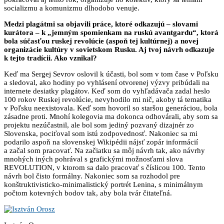
socializmu a komunizmu dlhodobo venuje.
Medzi plagátmi sa objavili práce, ktoré odkazujú – slovami
kurátora – k „jemným spomienkam na
ruskú avantgardu“, ktorá
bola súčasťou ruskej revolúcie (aspoň tej kultúrnej) a novej
organizácie
kultúry v sovietskom Rusku. Aj tvoj návrh odkazuje
k tejto tradícii. Ako vznikal?
Keď ma Sergej Sevrov oslovil k účasti, bol som v tom čase v Poľsku
a sledoval, ako hodiny po vyhlásení otvorenej výzvy pribúdali na
internete desiatky plagátov. Keď som do vyhľadávača zadal heslo
100 rokov Ruskej revolúcie, nevyhodilo mi nič, akoby tá tematika
v Poľsku neexistovala. Keď som hovoril so staršou generáciou, bola
zásadne proti. Mnohí kolegovia ma dokonca odhovárali, aby som sa
projektu nezúčastnil, ale bol som jediný pozvaný dizajnér zo
Slovenska, pociťoval som istú zodpovednosť. Nakoniec sa mi
podarilo aspoň na slovenskej Wikipédii nájsť zopár informácií
a začal som pracovať. Na začiatku sa môj návrh tak, ako návrhy
mnohých iných pohrával s grafickými možnosťami slova
REVOLUTION, v ktorom sa dalo pracovať s číslicou 100. Tento
návrh bol čisto formálny. Nakoniec som sa rozhodol pre
konštruktivisticko-minimalistický portrét Lenina, s minimálnym
počtom kotevných bodov tak, aby bola tvár čitateľná.