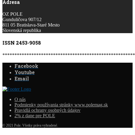
Adresa
OZ POLE
Gunduličova 907/12
811 05 Bratislava-Staré Mesto
Slovenská republika
ISSN 2453-9058
*******************************************************
Facebook
Youtube
Email
O nás
Podmienky používania stránky www.polemag.sk
Pravidlá ochrany osobných údajov
2% z dane pre POLE
© 2021 Pole. Všetky práva vyhradené.