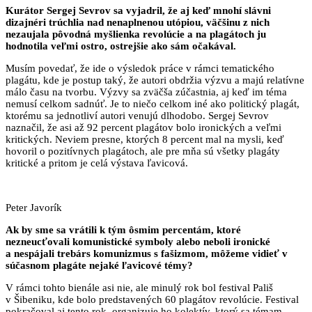
Kurátor Sergej Sevrov sa vyjadril, že aj keď mnohí slávni
dizajnéri trúchlia nad nenaplnenou
utópiou, väčšinu z nich
nezaujala pôvodná myšlienka revolúcie a na plagátoch ju
hodnotila veľmi ostro,
ostrejšie ako sám očakával.
Musím povedať, že ide o výsledok práce v rámci tematického
plagátu, kde je postup taký, že autori obdržia výzvu a majú relatívne
málo času na tvorbu. Výzvy sa zväčša zúčastnia, aj keď im téma
nemusí celkom sadnúť. Je to niečo celkom iné ako politický plagát,
ktorému sa jednotliví autori venujú dlhodobo. Sergej Sevrov
naznačil, že asi až 92 percent plagátov bolo ironických a veľmi
kritických. Neviem presne, ktorých 8 percent mal na mysli, keď
hovoril o pozitívnych plagátoch, ale pre mňa sú všetky plagáty
kritické a pritom je celá výstava ľavicová.
Peter Javorík
Ak by sme sa vrátili k tým ôsmim percentám, ktoré
nezneucťovali komunistické symboly alebo
neboli ironické
a nespájali trebárs komunizmus s fašizmom, môžeme vidieť v
súčasnom plagáte
nejaké ľavicové témy?
V rámci tohto bienále asi nie, ale minulý rok bol festival Pališ
v Šibeniku, kde bolo predstavených 60 plagátov revolúcie. Festival
pokračoval aj tento rok, organizuje ho kolektív, ktorý sa témam