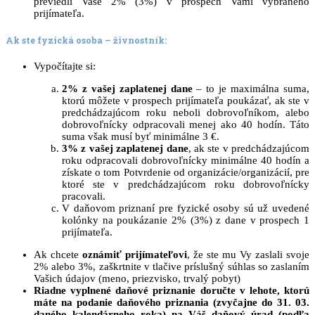
previedli Vaše 2% (3%) v prospech Vami vybraného
prijímateľa.
Ak ste fyzická osoba – živnostník:
Vypočítajte si:
2% z vašej zaplatenej dane
– to je maximálna suma,
ktorú môžete v prospech prijímateľa poukázať, ak ste v
predchádzajúcom roku neboli dobrovoľníkom, alebo
dobrovoľnícky odpracovali menej ako 40 hodín. Táto
suma však musí byť minimálne 3 €.
3% z vašej zaplatenej dane
, ak ste v predchádzajúcom
roku odpracovali dobrovoľnícky minimálne 40 hodín a
získate o tom Potvrdenie od organizácie/organizácií, pre
ktoré ste v predchádzajúcom roku dobrovoľnícky
pracovali.
V daňovom priznaní pre fyzické osoby sú už uvedené
kolónky na poukázanie 2% (3%) z dane v prospech 1
prijímateľa.
Ak chcete
oznámiť prijímateľovi
, že ste mu Vy zaslali svoje
2% alebo 3%, zaškrtnite v tlačive príslušný súhlas so zaslaním
Vašich údajov (meno, priezvisko, trvalý pobyt)
Riadne vyplnené daňové priznanie doručte v lehote, ktorú
máte na podanie daňového priznania (zvyčajne do 31. 03.
daného kalendárneho roka) na Váš daňový úrad (podľa