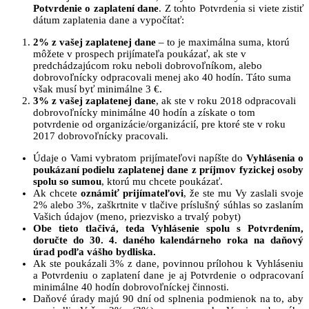
Potvrdenie o zaplatení dane
. Z tohto Potvrdenia si viete zistiť
dátum zaplatenia dane a vypočítať:
2% z vašej zaplatenej dane
– to je maximálna suma, ktorú
môžete v prospech prijímateľa poukázať, ak ste v
predchádzajúcom roku neboli dobrovoľníkom, alebo
dobrovoľnícky odpracovali menej ako 40 hodín. Táto suma
však musí byť minimálne 3 €.
3% z vašej zaplatenej dane
, ak ste v roku 2018 odpracovali
dobrovoľnícky minimálne 40 hodín a získate o tom
potvrdenie od organizácie/organizácií, pre ktoré ste v roku
2017 dobrovoľnícky pracovali.
Údaje o Vami vybratom prijímateľovi napíšte do
Vyhlásenia o
poukázaní podielu zaplatenej dane z príjmov fyzickej osoby
spolu so sumou
, ktorú mu chcete poukázať.
Ak chcete
oznámiť prijímateľovi
, že ste mu Vy zaslali svoje
2% alebo 3%, zaškrtnite v tlačive príslušný súhlas so zaslaním
Vašich údajov (meno, priezvisko a trvalý pobyt)
Obe tieto tlačivá, teda Vyhlásenie spolu s Potvrdením,
doručte do 30. 4. daného kalendárneho roka na daňový
úrad podľa vášho bydliska.
Ak ste poukázali 3% z dane, povinnou prílohou k Vyhláseniu
a Potvrdeniu o zaplatení dane je aj Potvrdenie o odpracovaní
minimálne 40 hodín dobrovoľníckej činnosti.
Daňové úrady majú 90 dní od splnenia podmienok na to, aby