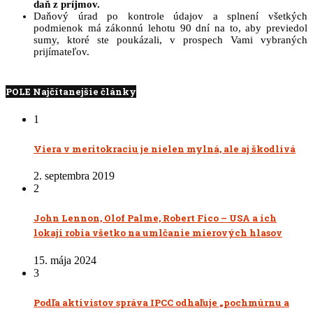
daň z príjmov.
Daňový úrad po kontrole údajov a splnení všetkých
podmienok má zákonnú lehotu 90 dní na to, aby previedol
sumy, ktoré ste poukázali, v prospech Vami vybraných
prijímateľov.
POLE Najčítanejšie články
1
Viera v meritokraciu je nielen mylná, ale aj škodlivá
2. septembra 2019
2
John Lennon, Olof Palme, Robert Fico – USA a ich
lokaji robia všetko na umlčanie mierových hlasov
15. mája 2024
3
Podľa aktivistov správa IPCC odhaľuje „pochmúrnu a