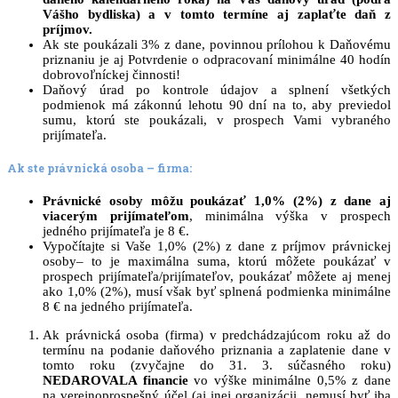
Vášho bydliska) a v tomto termíne aj zaplaťte daň z
príjmov.
Ak ste poukázali 3% z dane, povinnou prílohou k Daňovému
priznaniu je aj Potvrdenie o odpracovaní minimálne 40 hodín
dobrovoľníckej činnosti!
Daňový úrad po kontrole údajov a splnení všetkých
podmienok má zákonnú lehotu 90 dní na to, aby previedol
sumu, ktorú ste poukázali, v prospech Vami vybraného
prijímateľa.
Ak ste právnická osoba – firma:
Právnické osoby môžu poukázať 1,0% (2%) z dane aj
viacerým prijímateľom
, minimálna výška v prospech
jedného prijímateľa je 8 €.
Vypočítajte si Vaše 1,0% (2%) z dane z príjmov právnickej
osoby– to je maximálna suma, ktorú môžete poukázať v
prospech prijímateľa/prijímateľov, poukázať môžete aj menej
ako 1,0% (2%), musí však byť splnená podmienka minimálne
8 € na jedného prijímateľa.
Ak právnická osoba (firma) v predchádzajúcom roku až do
termínu na podanie daňového priznania a zaplatenie dane v
tomto roku (zvyčajne do 31. 3. súčasného roku)
NEDAROVALA financie
vo výške minimálne 0,5% z dane
na verejnoprospešný účel (aj inej organizácii, nemusí byť iba