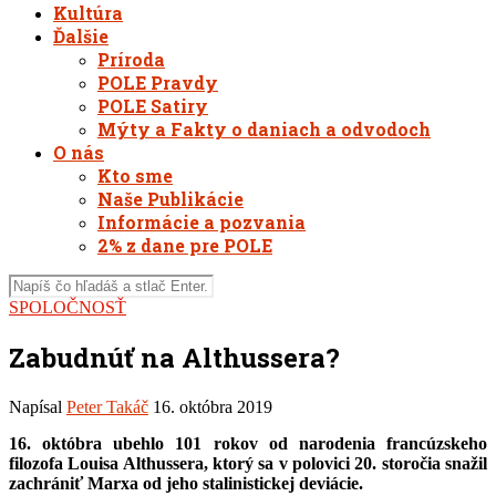
Kultúra
Ďalšie
Príroda
POLE Pravdy
POLE Satiry
Mýty a Fakty o daniach a odvodoch
O nás
Kto sme
Naše Publikácie
Informácie a pozvania
2% z dane pre POLE
SPOLOČNOSŤ
Zabudnúť na Althussera?
Napísal
Peter Takáč
16. októbra 2019
16. októbra ubehlo 101 rokov od narodenia francúzskeho
filozofa Louisa Althussera, ktorý sa v polovici 20. storočia snažil
zachrániť Marxa od jeho stalinistickej deviácie.