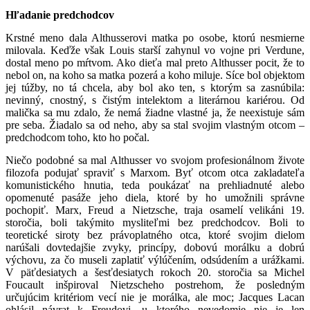
Hľadanie predchodcov
Krstné meno dala Althusserovi matka po osobe, ktorú nesmierne
milovala. Keďže však Louis starší zahynul vo vojne pri Verdune,
dostal meno po mŕtvom. Ako dieťa mal preto Althusser pocit, že to
nebol on, na koho sa matka pozerá a koho miluje. Síce bol objektom
jej túžby, no tá chcela, aby bol ako ten, s ktorým sa zasnúbila:
nevinný, cnostný, s čistým intelektom a literárnou kariérou. Od
malička sa mu zdalo, že nemá žiadne vlastné ja, že neexistuje sám
pre seba. Žiadalo sa od neho, aby sa stal svojim vlastným otcom –
predchodcom toho, kto ho počal.
Niečo podobné sa mal Althusser vo svojom profesionálnom živote
filozofa podujať spraviť s Marxom. Byť otcom otca zakladateľa
komunistického hnutia, teda poukázať na prehliadnuté alebo
opomenuté pasáže jeho diela, ktoré by ho umožnili správne
pochopiť. Marx, Freud a Nietzsche, traja osamelí velikáni 19.
storočia, boli takýmito mysliteľmi bez predchodcov. Boli to
teoretické siroty bez právoplatného otca, ktoré svojim dielom
narúšali dovtedajšie zvyky, princípy, dobovú morálku a dobrú
výchovu, za čo museli zaplatiť výlúčením, odsúdením a urážkami.
V päťdesiatych a šesťdesiatych rokoch 20. storočia sa Michel
Foucault inšpiroval Nietzscheho postrehom, že posledným
určujúcim kritériom vecí nie je morálka, ale moc; Jacques Lacan
ohlásil návrat k Freudovi, u ktorého nevedomie nie je len