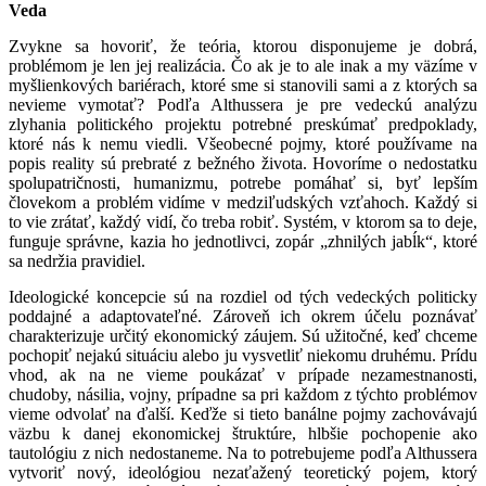
Veda
Zvykne sa hovoriť, že teória, ktorou disponujeme je dobrá,
problémom je len jej realizácia. Čo ak je to ale inak a my väzíme v
myšlienkových bariérach, ktoré sme si stanovili sami a z ktorých sa
nevieme vymotať? Podľa Althussera je pre vedeckú analýzu
zlyhania politického projektu potrebné preskúmať predpoklady,
ktoré nás k nemu viedli. Všeobecné pojmy, ktoré používame na
popis reality sú prebraté z bežného života. Hovoríme o nedostatku
spolupatričnosti, humanizmu, potrebe pomáhať si, byť lepším
človekom a problém vidíme v medziľudských vzťahoch. Každý si
to vie zrátať, každý vidí, čo treba robiť. Systém, v ktorom sa to deje,
funguje správne, kazia ho jednotlivci, zopár „zhnilých jabĺk“, ktoré
sa nedržia pravidiel.
Ideologické koncepcie sú na rozdiel od tých vedeckých politicky
poddajné a adaptovateľné. Zároveň ich okrem účelu poznávať
charakterizuje určitý ekonomický záujem. Sú užitočné, keď chceme
pochopiť nejakú situáciu alebo ju vysvetliť niekomu druhému. Prídu
vhod, ak na ne vieme poukázať v prípade nezamestnanosti,
chudoby, násilia, vojny, prípadne sa pri každom z týchto problémov
vieme odvolať na ďalší. Keďže si tieto banálne pojmy zachovávajú
väzbu k danej ekonomickej štruktúre, hlbšie pochopenie ako
tautológiu z nich nedostaneme. Na to potrebujeme podľa Althussera
vytvoriť nový, ideológiou nezaťažený teoretický pojem, ktorý