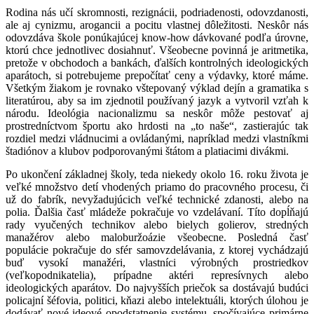
Rodina nás učí skromnosti, rezignácii, podriadenosti, odovzdanosti,
ale aj cynizmu, arogancii a pocitu vlastnej dôležitosti. Neskôr nás
odovzdáva škole ponúkajúcej know-how dávkované podľa úrovne,
ktorú chce jednotlivec dosiahnuť. Všeobecne povinná je aritmetika,
pretože v obchodoch a bankách, ďalších kontrolných ideologických
aparátoch, si potrebujeme prepočítať ceny a výdavky, ktoré máme.
Všetkým žiakom je rovnako vštepovaný výklad dejín a gramatika s
literatúrou, aby sa im zjednotil používaný jazyk a vytvoril vzťah k
národu. Ideológia nacionalizmu sa neskôr môže pestovať aj
prostredníctvom športu ako hrdosti na „to naše“, zastierajúc tak
rozdiel medzi vládnucimi a ovládanými, napríklad medzi vlastníkmi
štadiónov a klubov podporovanými štátom a platiacimi divákmi.
Po ukončení základnej školy, teda niekedy okolo 16. roku života je
veľké množstvo detí vhodených priamo do pracovného procesu, či
už do fabrík, nevyžadujúcich veľké technické zdanosti, alebo na
polia. Ďalšia časť mládeže pokračuje vo vzdelávaní. Títo dopĺňajú
rady vyučených technikov alebo bielych golierov, stredných
manažérov alebo maloburžoázie všeobecne. Posledná časť
populácie pokračuje do sfér samovzdelávania, z ktorej vychádzajú
buď vysokí manažéri, vlastníci výrobných prostriedkov
(veľkopodnikatelia), prípadne aktéri represívnych alebo
ideologických aparátov. Do najvyšších priečok sa dostávajú budúci
policajní šéfovia, politici, kňazi alebo intelektuáli, ktorých úlohou je
dodávať nové ideové opodstatnenie systému, spočívajúce primárne