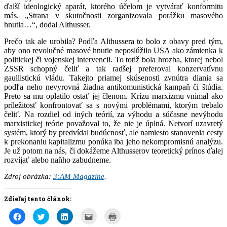
ďalší ideologický aparát, ktorého účelom je vytvárať konformitu
más. „Strana v skutočnosti zorganizovala porážku masového
hnutia…“, dodal Althusser.
Prečo tak ale urobila? Podľa Althussera to bolo z obavy pred tým,
aby ono revolučné masové hnutie neposlúžilo USA ako zámienka k
politickej či vojenskej intervencii. To totiž bola hrozba, ktorej nebol
ZSSR schopný čeliť a tak radšej preferoval konzervatívnu
gaullistickú vládu. Takejto priamej skúsenosti zvnútra diania sa
podľa neho nevyrovná žiadna antikomunistická kampaň či štúdia.
Preto sa mu oplatilo ostať jej členom. Krízu marxizmu vnímal ako
príležitosť konfrontovať sa s novými problémami, ktorým trebalo
čeliť. Na rozdiel od iných teórií, za výhodu a súčasne nevýhodu
marxistickej teórie považoval to, že nie je úplná. Netvorí uzavretý
systém, ktorý by predvídal budúcnosť, ale namiesto stanovenia cesty
k prekonaniu kapitalizmu ponúka iba jeho nekompromisnú analýzu.
Je už potom na nás, či dokážeme Althusserov teoretický prínos ďalej
rozvíjať alebo naňho zabudneme.
Zdroj obrázka:
3:AM Magazine
.
Zdieľaj tento článok:
Kliknite
Kliknite
Kliknite
Kliknite
Kliknite
pre
pre
pre
pre
pre
zdieľanie
zdieľanie
zdieľanie
poslanie
tlač(Otvorí