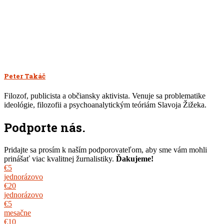
na
na
na
článku
sa
Facebooku(Otvorí
službe
službe
e-
v
sa
Twitter(Otvorí
LinkedIn(Otvorí
mailom
novom
v
sa
sa
priateľovi(Otvorí
okne)
novom
v
v
sa
okne)
novom
novom
v
okne)
okne)
novom
okne)
Peter Takáč
Filozof, publicista a občiansky aktivista. Venuje sa problematike
ideológie, filozofii a psychoanalytickým teóriám Slavoja Žižeka.
Podporte nás.
Pridajte sa prosím k naším podporovateľom, aby sme vám mohli
prinášať viac kvalitnej žurnalistiky.
Ďakujeme!
€5
jednorázovo
€20
jednorázovo
€5
mesačne
€10