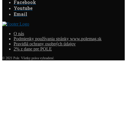
Facebook
Youtube
Email
O nás
Podmienky používania stránky www.polemag.sk
Pravidlá ochrany osobných údajov
2% z dane pre POLE
© 2021 Pole. Všetky práva vyhradené.