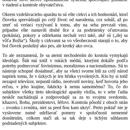
v riadení a kontrole obyvateľstva.
Okrem vzdelávacieho aparátu tu sú ešte cirkvi a ich hodnostári, ktorí
človeka sprevádzajú po celý život: od narodenia, cez sobáš, až po
smrť sú veriaci vyzývaní k tomu, aby na seba prevzali vinu,
prípadne ešte nastavili druhé líce a za podmienky oľutovania
(pokánia), pokory a odriekania nechali veci také, aké sú („dej sa
vôľa Božia“). Školy s cirkvami sa vo všeobecnosti starajú o to, aby
bol človek poslušný ako pes, ale krotký ako ovca.
To ale neznamená, že sa ateisti nechodením do kostola vymykajú
ideológii. Štát má totiž v rukách médiá, ktorými dokáže podľa
potreby podnecovať šovinizmus, moralizmus a nacionalizmus. Sú to
nástroje schopné dosiahnuť, aby sa všetci svorne bili za celý národ
napriek tomu, že v úzkych je len hŕstka vyvolených. Kto by si totiž
nezapol televízor, nepustil rádio, neotvoril noviny, keď hovoria jeho
rečou, v jeho krajine, fakticky k nemu samotnému? To, čo do
subjektov všetky tieto ideologické aparáty vložia, to v sebe ľudia
neskôr nachádzajú a zodpovedajú sa za to svojmu svedomiu,
kňazovi, Bohu, prezidentovi, šéfovi. Kontrola pôsobí z oboch strán
– zvonku i zvnútra, niet sa pred ňou kam ukryť. Preto pokiaľ nie je
vyslovene nutné udržiavať pomery v spoločnosti nemenné
donútením, celkom stačí ak sa tak deje s tichým súhlasom
podriadených subjektov.