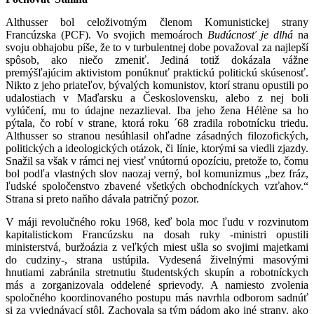
Althusser bol celoživotným členom Komunistickej strany
Francúzska (PCF). Vo svojich memoároch
Budúcnosť je dlhá
na
svoju obhajobu píše, že to v turbulentnej dobe považoval za najlepší
spôsob, ako niečo zmeniť. Jediná totiž dokázala vážne
premýšľajúcim aktivistom ponúknuť praktickú politickú skúsenosť.
Nikto z jeho priateľov, bývalých komunistov, ktorí stranu opustili po
udalostiach v Maďarsku a Československu, alebo z nej boli
vylúčení, mu to údajne nezazlieval. Iba jeho žena Hél
è
ne sa ho
pýtala, čo robí v strane, ktorá roku ´68 zradila robotnícku triedu.
Althusser so stranou nesúhlasil ohľadne zásadných filozofických,
politických a ideologických otázok, či línie, ktorými sa viedli zjazdy.
Snažil sa však v rámci nej viesť vnútornú opozíciu, pretože to, čomu
bol podľa vlastných slov naozaj verný, bol komunizmus „bez fráz,
ľudské spoločenstvo zbavené všetkých obchodníckych vzťahov.“
Strana si preto naňho dávala patričný pozor.
V máji revolučného roku 1968, keď bola moc ľudu v rozvinutom
kapitalistickom Francúzsku na dosah ruky -ministri opustili
ministerstvá, buržoázia z veľkých miest ušla so svojimi majetkami
do cudziny-, strana ustúpila. Vydesená živelnými masovými
hnutiami zabránila stretnutiu študentských skupín a robotníckych
más a zorganizovala oddelené sprievody. A namiesto zvolenia
spoločného koordinovaného postupu más navrhla odborom sadnúť
si za vyjednávací stôl. Zachovala sa tým pádom ako iné strany, ako