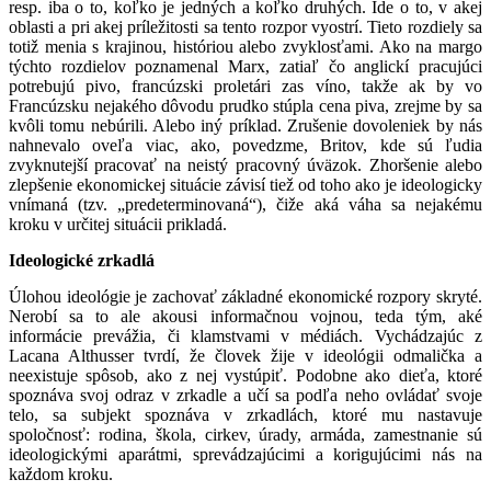
resp. iba o to, koľko je jedných a koľko druhých. Ide o to, v akej
oblasti a pri akej príležitosti sa tento rozpor vyostrí. Tieto rozdiely sa
totiž menia s krajinou, históriou alebo zvyklosťami. Ako na margo
týchto rozdielov poznamenal Marx, zatiaľ čo anglickí pracujúci
potrebujú pivo, francúzski proletári zas víno, takže ak by vo
Francúzsku nejakého dôvodu prudko stúpla cena piva, zrejme by sa
kvôli tomu nebúrili. Alebo iný príklad. Zrušenie dovoleniek by nás
nahnevalo oveľa viac, ako, povedzme, Britov, kde sú ľudia
zvyknutejší pracovať na neistý pracovný úväzok. Zhoršenie alebo
zlepšenie ekonomickej situácie závisí tiež od toho ako je ideologicky
vnímaná (tzv. „predeterminovaná“), čiže aká váha sa nejakému
kroku v určitej situácii prikladá.
Ideologické zrkadlá
Úlohou ideológie je zachovať základné ekonomické rozpory skryté.
Nerobí sa to ale akousi informačnou vojnou, teda tým, aké
informácie prevážia, či klamstvami v médiách. Vychádzajúc z
Lacana Althusser tvrdí, že človek žije v ideológii odmalička a
neexistuje spôsob, ako z nej vystúpiť. Podobne ako dieťa, ktoré
spoznáva svoj odraz v zrkadle a učí sa podľa neho ovládať svoje
telo, sa subjekt spoznáva v zrkadlách, ktoré mu nastavuje
spoločnosť: rodina, škola, cirkev, úrady, armáda, zamestnanie sú
ideologickými aparátmi, sprevádzajúcimi a korigujúcimi nás na
každom kroku.