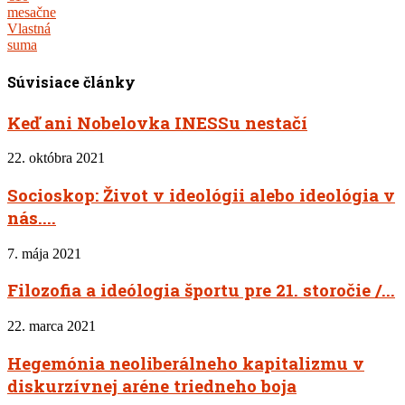
mesačne
Vlastná
suma
Súvisiace články
Keď ani Nobelovka INESSu nestačí
22. októbra 2021
Socioskop: Život v ideológii alebo ideológia v
nás....
7. mája 2021
Filozofia a ideólogia športu pre 21. storočie /...
22. marca 2021
Hegemónia neoliberálneho kapitalizmu v
diskurzívnej aréne triedneho boja