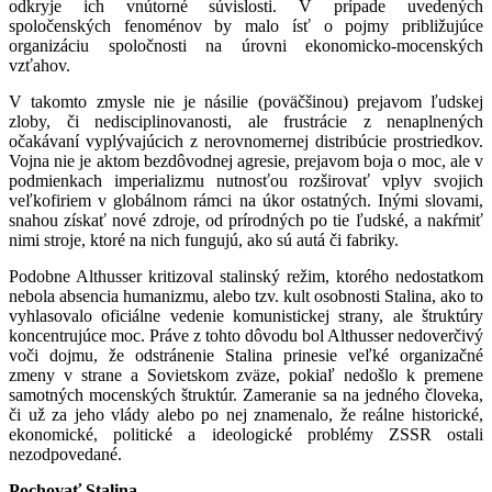
odkryje ich vnútorné súvislosti. V prípade uvedených
spoločenských fenoménov by malo ísť o pojmy približujúce
organizáciu spoločnosti na úrovni ekonomicko-mocenských
vzťahov.
V takomto zmysle nie je násilie (poväčšinou) prejavom ľudskej
zloby, či nedisciplinovanosti, ale frustrácie z nenaplnených
očakávaní vyplývajúcich z nerovnomernej distribúcie prostriedkov.
Vojna nie je aktom bezdôvodnej agresie, prejavom boja o moc, ale v
podmienkach imperializmu nutnosťou rozširovať vplyv svojich
veľkofiriem v globálnom rámci na úkor ostatných. Inými slovami,
snahou získať nové zdroje, od prírodných po tie ľudské, a nakŕmiť
nimi stroje, ktoré na nich fungujú, ako sú autá či fabriky.
Podobne Althusser kritizoval stalinský režim, ktorého nedostatkom
nebola absencia humanizmu, alebo tzv. kult osobnosti Stalina, ako to
vyhlasovalo oficiálne vedenie komunistickej strany, ale štruktúry
koncentrujúce moc. Práve z tohto dôvodu bol Althusser nedoverčivý
voči dojmu, že odstránenie Stalina prinesie veľké organizačné
zmeny v strane a Sovietskom zväze, pokiaľ nedošlo k premene
samotných mocenských štruktúr. Zameranie sa na jedného človeka,
či už za jeho vlády alebo po nej znamenalo, že reálne historické,
ekonomické, politické a ideologické problémy ZSSR ostali
nezodpovedané.
Pochovať Stalina