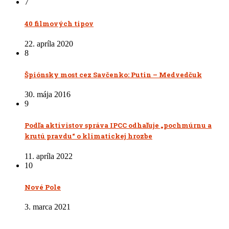
7
40 filmových tipov
22. apríla 2020
8
Špiónsky most cez Savčenko: Putin – Medvedčuk
30. mája 2016
9
Podľa aktivistov správa IPCC odhaľuje „pochmúrnu a
krutú pravdu“ o klimatickej hrozbe
11. apríla 2022
10
Nové Pole
3. marca 2021