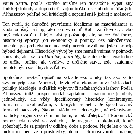
Paula Sartra, podľa ktorého musíme len dostatočne vypäť sily
ľudskej slobody a dopomôcť svojou troškou k slobode utláčaných.
Althusserov pohľad bol kritickejší a nepatril ani k jednej z možností.
Ten tvrdil, že skutočné prevrátenie idealizmu na materializmus si
žiada odlišný prístup, ako len vymeniť Boha za človeka, alebo
myšlienku za čin. Takýto prístup požaduje, aby sa rozličné formy
historickej epochy (od ekonomiky a politiky, cez náboženstvo,
umenie, po prebiehajúce udalosti) neredukovali na jeden princíp
hýbuci dejinami. Historický vývoj by sme nemali vnímať v pojmoch
kauzality, ale tzv.
štrukturálnej kauzality
, kde dôsledok nenasleduje
po určitej príčine, ale vyplýva z určitého stavu, teda vzájomne
prepletených sociálnych vzťahov.
Spoločnosť nestačí opísať na základe ekonomiky, tak ako sa to
zvykne pripisovať Marxovi, ale vidieť aj ekonomiku v súvislostiach
politiky, ideológie, a ďalších vplyvov či nečakaných zásahov. Podľa
Althussera totiž „rozpor medzi kapitálom a prácou nie je nikdy
jednoduchý, ale vždy špecifikovaný historicky konkrétnymi
formami a okolnosťami, v ktorých prebieha. Je špecifikovaný
formami nadstavby (štátom, vládnucou ideológiou, náboženstvom,
politicky organizovanými hnutiami, a tak ďalej)…“ Ekonomický
rozpor teda nevisí vo vzduchu, ale reaguje na okolnosti, ktoré
spôsobujú, že sa prejaví v odlišnej dobe a podobe. Nejde len o to, či
niekto má peniaze a prostriedky, alebo si ich musí zarobiť prácou,