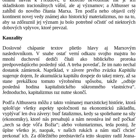
skladiskom iracionálnych vášní, ale aj významov; a Althusser sa
zahĺbil do nového čítania Marxa. Ten podľa neho objavil celý
kontinent novej vedy známej ako historický materializmus, no na to,
aby sa zdôraznil jej význam ju bolo potrebné očistiť od niektorých
dobových vplyvov, ktoré prevzal.
Kauzality
Doslovné chápanie textov plietlo hlavy aj Marxovým
nasledovníkom. V snahe ostať verní odkazu svojho majstra ho
mnohí duchovní dediči čítali ako biblického proroka
predpovedajúceho posledný súd. A treba povedať, že im nato nechal
dostatok zámienok. Napríklad, v závere prvého zväzku
Kapitálu
sugeruje dojem, že akumulácia kapitálu dospeje do takej miery, až sa
stane prekážkou tomuto výrobnému spôsobu, takže „odbije
posledná hodina kapitalistického súkromného vlastníctva“.
Jednoducho, kapitalizmus raz nutne skončí.
Podľa Althussera môžu z takto vnímanej marxistickej histórie, ktorá
splošťuje všetky aspekty spoločnosti na ekonomickú základňu,
vyplývať len dva závery: buď fatalizmus, kedy sa spoliehame na sily
(ekonomiky), ktoré nás presahujú a nám neostáva iné než počkať
„nech sa deje vôľa Božia“; alebo voluntarizmus, teda postoj, že
úplne všetko je, naopak, v našich rukách a nám stačí chcieť
prekonať ich. Za dôležitého predstaviteľa tejto skupiny radil Jeana-