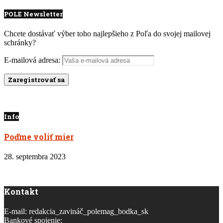
POLE Newsletter
Chcete dostávať výber toho najlepšieho z Poľa do svojej mailovej
schránky?
E-mailová adresa:
Info
Poďme voliť mier
28. septembra 2023
Kontakt
E-mail: redakcia_zavináč_polemag_bodka_sk
Bankové spojenie: