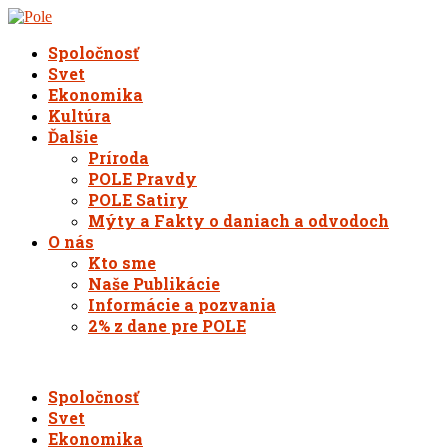
Spoločnosť
Svet
Ekonomika
Kultúra
Ďalšie
Príroda
POLE Pravdy
POLE Satiry
Mýty a Fakty o daniach a odvodoch
O nás
Kto sme
Naše Publikácie
Informácie a pozvania
2% z dane pre POLE
Spoločnosť
Svet
Ekonomika