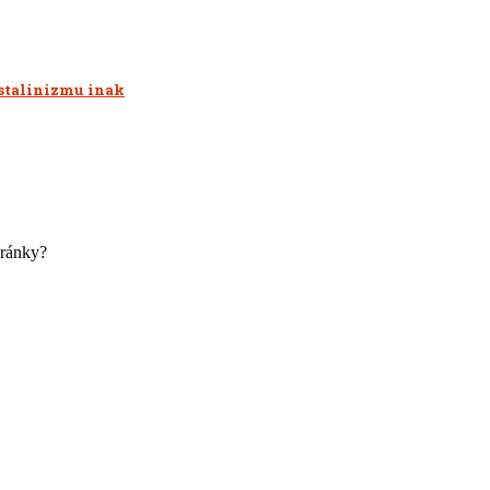
 stalinizmu inak
hránky?