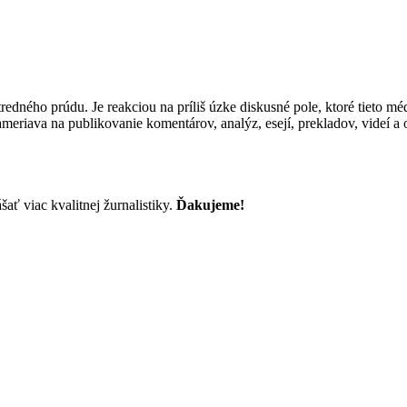
edného prúdu. Je reakciou na príliš úzke diskusné pole, ktoré tieto 
zameriava na publikovanie komentárov, analýz, esejí, prekladov, videí 
ť viac kvalitnej žurnalistiky.
Ďakujeme!