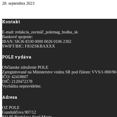
28. septembra 2023
Kontakt
E-mail: redakcia_zavináč_polemag_bodka_sk
Bankové spojenie:
IBAN: SK36 8330 0000 0026 0106 2302
SWIFT/BIC: FIOZSKBAXXX
POLE vydáva
Občianske združenie POLE
Zaregistrované na Ministerstve vnútra SR pod číslom: VVS/1-900/9
IČO: 42418607
DIČ: 2120472178
Vychádza nepravidelne.
Adresa
OZ POLE
Gunduličova 907/12
811 05 Bratislava-Staré Mesto