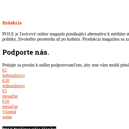
okne)
okne)
novom
okne)
Redakcia
POLE je ľavicový online magazín ponúkajúci alternatívu k médiám str
politiky, životného prostredia až po kultúru. Produkcia magazínu sa 
Podporte nás.
Pridajte sa prosím k naším podporovateľom, aby sme vám mohli prináša
€5
jednorázovo
€20
jednorázovo
€5
mesačne
€10
mesačne
Vlastná
suma