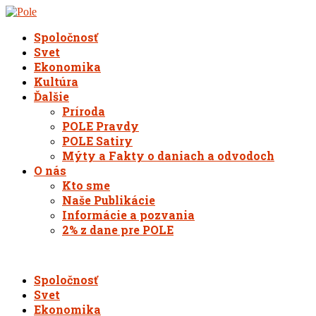
Spoločnosť
Svet
Ekonomika
Kultúra
Ďalšie
Príroda
POLE Pravdy
POLE Satiry
Mýty a Fakty o daniach a odvodoch
O nás
Kto sme
Naše Publikácie
Informácie a pozvania
2% z dane pre POLE
Spoločnosť
Svet
Ekonomika