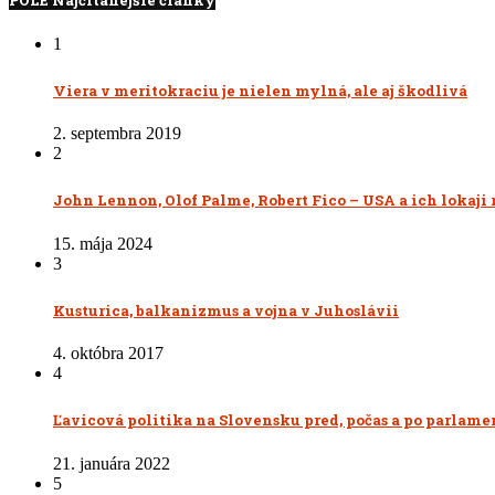
POLE Najčítanejšie články
1
Viera v meritokraciu je nielen mylná, ale aj škodlivá
2. septembra 2019
2
John Lennon, Olof Palme, Robert Fico – USA a ich lokaj
15. mája 2024
3
Kusturica, balkanizmus a vojna v Juhoslávii
4. októbra 2017
4
Ľavicová politika na Slovensku pred, počas a po parlam
21. januára 2022
5