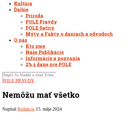
Kultúra
Ďalšie
Príroda
POLE Pravdy
POLE Satiry
Mýty a Fakty o daniach a odvodoch
O nás
Kto sme
Naše Publikácie
Informácie a pozvania
2% z dane pre POLE
POLE PRAVDY
Nemôžu mať všetko
Napísal
Redakcia
15. mája 2024