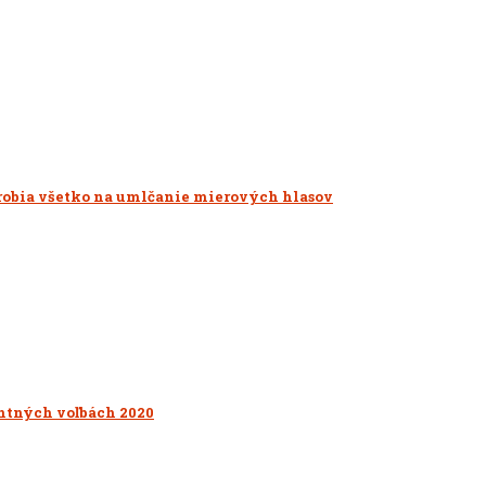
i robia všetko na umlčanie mierových hlasov
entných voľbách 2020