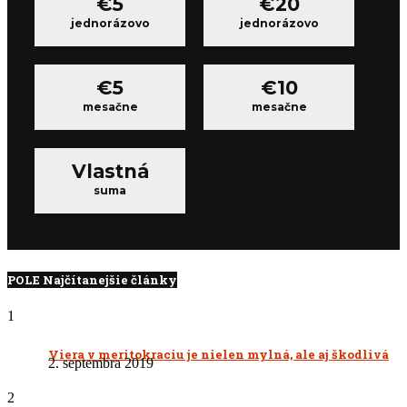
€5
€20
jednorázovo
jednorázovo
€5
€10
mesačne
mesačne
Vlastná
suma
POLE Najčítanejšie články
1
Viera v meritokraciu je nielen mylná, ale aj škodlivá
2. septembra 2019
2