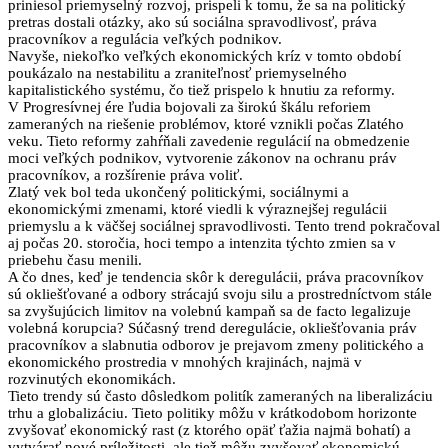
priniesol priemyselný rozvoj, prispeli k tomu, že sa na politický
pretras dostali otázky, ako sú sociálna spravodlivosť, práva
pracovníkov a regulácia veľkých podnikov.
Navyše, niekoľko veľkých ekonomických kríz v tomto období
poukázalo na nestabilitu a zraniteľnosť priemyselného
kapitalistického systému, čo tiež prispelo k hnutiu za reformy.
V Progresívnej ére ľudia bojovali za širokú škálu reforiem
zameraných na riešenie problémov, ktoré vznikli počas Zlatého
veku. Tieto reformy zahŕňali zavedenie regulácií na obmedzenie
moci veľkých podnikov, vytvorenie zákonov na ochranu práv
pracovníkov, a rozšírenie práva voliť.
Zlatý vek bol teda ukončený politickými, sociálnymi a
ekonomickými zmenami, ktoré viedli k výraznejšej regulácii
priemyslu a k väčšej sociálnej spravodlivosti. Tento trend pokračoval
aj počas 20. storočia, hoci tempo a intenzita týchto zmien sa v
priebehu času menili.
A čo dnes, keď je tendencia skôr k deregulácii, práva pracovníkov
sú okliešťované a odbory strácajú svoju silu a prostredníctvom stále
sa zvyšujúcich limitov na volebnú kampaň sa de facto legalizuje
volebná korupcia? Súčasný trend deregulácie, okliešťovania práv
pracovníkov a slabnutia odborov je prejavom zmeny politického a
ekonomického prostredia v mnohých krajinách, najmä v
rozvinutých ekonomikách.
Tieto trendy sú často dôsledkom politík zameraných na liberalizáciu
trhu a globalizáciu. Tieto politiky môžu v krátkodobom horizonte
zvyšovať ekonomický rast (z ktorého opäť ťažia najmä bohatí) a
vytvárať nové príležitosti, ale tiež môžu zvyšovať ekonomickú