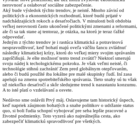
nerovnosť a oslabovať sociálne zabezpečenie.
Aký bude výsledok týchto trendov, je neisté. Mnoho závisí od
politických a ekonomických rozhodnutí, ktoré budú prijaté v
nadchádzajúcich rokoch a desaťročiach. V minulosti boli obdobia
veľkej nerovnosti často ukončené politickými zmenami a reformami,
ale či sa tak stane aj tentoraz, je otázka, na ktorú je teraz ťažké
odpovedať.
Jedným z týchto trendov je i rastúca klimatická a potravinová
nespravodlivosť, keď bohatí majú oveľa väčšiu šancu zvládnuť
následky klimatickej krízy, ktorú do veľkej miery svojim správaním
zapríčiňujú. Je ešte možnosť tento trend zvrátiť? Niektorí smerujú
svoju nádej k techologickému pokroku. Je však veľmi neisté, či
technológie stihnú zachrániť Zem pred globálnym otepľovaním,
alebo či budú použíté iba lokálne pre malé skupinky ľudí. Iní zasa
apelujú na zmenu spotrebiteľského správania. Tieto snahy sú tu však
už niekoľko desaťročí a skôr sledujeme trend k narastaniu konzumu.
A to isté platí o vzdelávaní a osvete.
Nedávno sme oslávili Prvý máj. Oslavujeme tam historický úspech,
keď napriek záujmom bohatých a snahe politikov o udržanie status
quo, si boli ľudia schopní vybojovať pre seba lepšie pracovné a
životné podmienky. Toto vyzerá ako najreálnejšia cesta, ako
zabezpečiť klimatickú spravodlivosť pre všetkých.