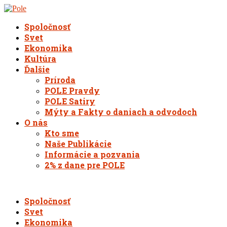
Spoločnosť
Svet
Ekonomika
Kultúra
Ďalšie
Príroda
POLE Pravdy
POLE Satiry
Mýty a Fakty o daniach a odvodoch
O nás
Kto sme
Naše Publikácie
Informácie a pozvania
2% z dane pre POLE
Spoločnosť
Svet
Ekonomika