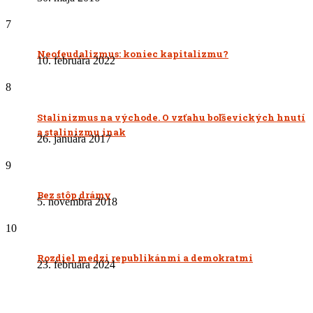
7
Neofeudalizmus: koniec kapitalizmu?
10. februára 2022
8
Stalinizmus na východe. O vzťahu boľševických hnutí
a stalinizmu inak
26. januára 2017
9
Bez stôp drámy
5. novembra 2018
10
Rozdiel medzi republikánmi a demokratmi
23. februára 2024