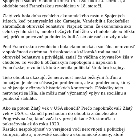
Spojených štátoch v období konca 19. a začiatku 20. storočia, a
obdobie pred Francúzskou revolúciou v 18. storočí.
Zlatý vek bola doba rýchleho ekonomického rastu v Spojených
štátoch, keď priemyselníci ako Carnegie, Vanderbilt a Rockefeller
zhromaždili obrovské bohatstvo. Napriek tomu, že ekonomika ako
celok rýchlo rástla, mnoho bežných ľudí žilo v chudobe alebo blízko
nej, pričom pracovné podmienky boli často otrasné a mzdy nízke.
Pred Francúzskou revolúciou bola ekonomická a sociálna nerovnosť
v spoločnosti extrémna. Aristokracia a kráľovská rodina mali
obrovské bohatstvo a privilégiá, zatiaľ čo väčšina obyvateľov žila v
chudobe. To viedlo k občianskym nepokojom a napokon k
Francúzskej revolúcii, ktorá zmenila politickú štruktúru krajiny.
Tieto obdobia ukazujú, že nerovnosť medzi bežnými ľuďmi a
bohatými je nielen súčasným problémom, ale aj problémom, ktorý
sa objavuje v rôznych historických kontextoch. Dôsledky tejto
nerovnosti sa líšia, ale môžu mať významný vplyv na sociálnu a
politickú stabilitu.
Ako sa potom Zlatý vek v USA skončil? Prečo nepokračoval? Zlatý
vek v USA sa skončil prechodom do obdobia známeho ako
Progresívna éra, ktorá začala v prvej dekáde 20. storočia a
pokračovala až do roku 1920.
Rastúca nespokojnosť vo verejnosti voči nerovnosti a politickej
korupcii, ako aj obrovské sociálne a ekonomické zmeny, ktoré