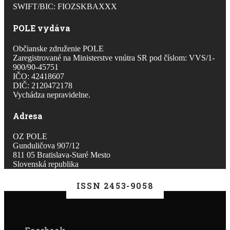
SWIFT/BIC: FIOZSKBAXXX
POLE vydáva
Občianske združenie POLE
Zaregistrované na Ministerstve vnútra SR pod číslom: VVS/1-
900/90-45751
IČO: 42418607
DIČ: 2120472178
Vychádza nepravidelne.
Adresa
OZ POLE
Gunduličova 907/12
811 05 Bratislava-Staré Mesto
Slovenská republika
ISSN 2453-9058