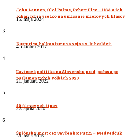
John Lennon, Olof Palme, Robert Fico – USA a ich
lokaji robia všetko na umlčanie mierových hlasov
15. mája 2024
3
Kusturica, balkanizmus a vojna v Juhoslávii
4. októbra 2017
4
Ľavicová politika na Slovensku pred, počas a po
parlamentných voľbách 2020
21. januára 2022
5
40 filmových tipov
22. apríla 2020
6
Špiónsky most cez Savčenko: Putin – Medvedčuk
30. mája 2016