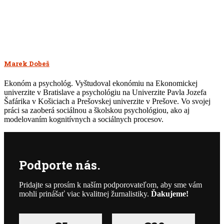
sa
Twitter(Otvorí
LinkedIn(Otvorí
mailom
novom
v
sa
sa
priateľovi(Otvorí
okne)
novom
v
v
sa
okne)
novom
novom
v
okne)
okne)
novom
okne)
Marek Dobeš
Ekonóm a psychológ. Vyštudoval ekonómiu na Ekonomickej
univerzite v Bratislave a psychológiu na Univerzite Pavla Jozefa
Šafárika v Košiciach a Prešovskej univerzite v Prešove. Vo svojej
práci sa zaoberá sociálnou a školskou psychológiou, ako aj
modelovaním kognitívnych a sociálnych procesov.
Podporte nás.
Pridajte sa prosím k naším podporovateľom, aby sme vám
mohli prinášať viac kvalitnej žurnalistiky.
Ďakujeme!