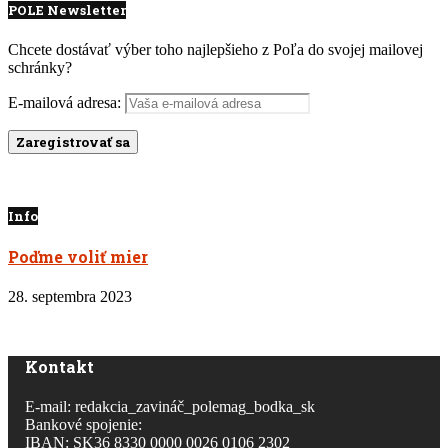
POLE Newsletter
Chcete dostávať výber toho najlepšieho z Poľa do svojej mailovej
schránky?
E-mailová adresa:
Info
Poďme voliť mier
28. septembra 2023
Kontakt
E-mail: redakcia_zavináč_polemag_bodka_sk
Bankové spojenie:
IBAN: SK36 8330 0000 0026 0106 2302