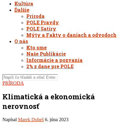
Kultúra
Ďalšie
Príroda
POLE Pravdy
POLE Satiry
Mýty a Fakty o daniach a odvodoch
O nás
Kto sme
Naše Publikácie
Informácie a pozvania
2% z dane pre POLE
PRÍRODA
Klimatická a ekonomická
nerovnosť
Napísal
Marek Dobeš
6. júna 2023