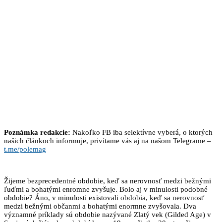
Poznámka redakcie:
Nakoľko FB iba selektívne vyberá, o ktorých
našich článkoch informuje, privítame vás aj na našom Telegrame –
t.me/polemag
Žijeme bezprecedentné obdobie, keď sa nerovnosť medzi bežnými
ľuďmi a bohatými enromne zvyšuje. Bolo aj v minulosti podobné
obdobie? Áno, v minulosti existovali obdobia, keď sa nerovnosť
medzi bežnými občanmi a bohatými enormne zvyšovala. Dva
významné príklady sú obdobie nazývané Zlatý vek (Gilded Age) v