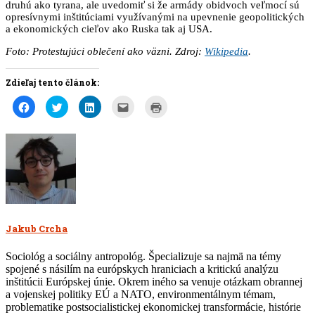
druhú ako tyrana, ale uvedomiť si že armády obidvoch veľmocí sú
opresívnymi inštitúciami využívanými na upevnenie geopolitických
a ekonomických cieľov ako Ruska tak aj USA.
Foto: Protestujúci oblečení ako väzni. Zdroj:
Wikipedia
.
Zdieľaj tento článok:
Kliknite
Kliknite
Kliknite
Kliknite
Kliknite
pre
pre
pre
pre
pre
zdieľanie
zdieľanie
zdieľanie
poslanie
tlač(Otvorí
na
na
na
článku
sa
Facebooku(Otvorí
službe
službe
e-
v
sa
Twitter(Otvorí
LinkedIn(Otvorí
mailom
novom
v
sa
sa
priateľovi(Otvorí
okne)
novom
v
v
sa
okne)
novom
novom
v
okne)
okne)
novom
okne)
Jakub Crcha
Sociológ a sociálny antropológ. Špecializuje sa najmä na témy
spojené s násilím na európskych hraniciach a kritickú analýzu
inštitúcii Európskej únie. Okrem iného sa venuje otázkam obrannej
a vojenskej politiky EÚ a NATO, environmentálnym témam,
problematike postsocialistickej ekonomickej transformácie, histórie