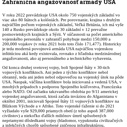
Zahraničná angažovanosť armády USA
V roku 2022 prevádzkuje USA okolo 750 vojenských základní vo
viac ako 80 štátoch a kolóniách. Pre porovnanie, krajina s druhým
najväčším počtom vojenských základní, Veľká Británia, ich má vyše
140 a Rusko prevádzkuje okolo 30 základní v 12 prevažne
postsovietskych krajinách a Sýrii. V súčasnosti sa počet amerického
vojenského personálu v zahraničí pohybuje medzi 150,000 a
200,000 vojakov (v roku 2021 bolo toto číslo 171,477). Historicky
je teda moderná povojnová armáda USA najväčšou vojenskou
inštitúciou aká kedy existovala, rovnako z hľadiska medzinárodnej
angažovanosti, ako aj personálneho a technického vybavenia.
Od konca druhej svetovej vojny, boli Spojené štáty v 30-tich
vojnových konfliktoch. Ani jeden z týchto konfliktov nebol
obranný, teda ani jeden nebol odpoveďou na vojenský útok na pôde
USA. Naopak, väčšina konfliktov bola iniciovaná a vedená USA, v
mnohých prípadoch s podporou Spojeného kráľovstva, Francúzska
alebo NATO. Od začiatku takzvaného obdobia po 9/11 americkej
vojenskej angažovanosti, ktorá začala inváziou do Afganistanu v
októbri 2001, iniciovali Spojené štáty 11 vojnových konfliktov na
Blízkom Východe a v Afrike. Toto vojenské ťaženie si do 2021
vyžiadalo vyše 929,000 priamych obetí (z toho aspoň 387,000
civilistov) a niekoľko ďalších miliónov úmrtí spôsobených
nepriamymi dôsledkami vojny (hladomor, vypuknutia civilizačných
a infekčných chorôb spôsobené zničenou infraštruktúrou,