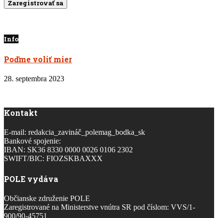
Info
Poďme voliť mier
28. septembra 2023
Kontakt
E-mail: redakcia_zavináč_polemag_bodka_sk
Bankové spojenie:
IBAN: SK36 8330 0000 0026 0106 2302
SWIFT/BIC: FIOZSKBAXXX
POLE vydáva
Občianske združenie POLE
Zaregistrované na Ministerstve vnútra SR pod číslom: VVS/1-
900/90-45751