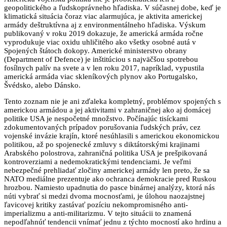
geopolitického a ľudskoprávneho hľadiska. V súčasnej dobe, keď je
klimatická situácia čoraz viac alarmujúca, je aktivita americkej
armády deštruktívna aj z environmentálneho hľadiska. Výskum
publikovaný v roku 2019 dokazuje, že americká armáda ročne
vyprodukuje viac oxidu uhličitého ako všetky osobné autá v
Spojených štátoch dokopy. Americké ministerstvo obrany
(Department of Defence) je inštitúciou s najväčšou spotrebou
fosílnych palív na svete a v len roku 2017, napríklad, vypustila
americká armáda viac skleníkových plynov ako Portugalsko,
Švédsko, alebo Dánsko.
Tento zoznam nie je ani zďaleka kompletný, problémov spojených s
americkou armádou a jej aktivitami v zahraničnej ako aj domácej
politike USA je nespočetné množstvo. Počínajúc tisíckami
zdokumentovaných prípadov porušovania ľudských práv, cez
vojenské invázie krajín, ktoré nesúhlasili s americkou ekonomickou
politikou, až po spojenecké zmluvy s diktátorskými krajinami
Arabského polostrova, zahraničná politika USA je prešpikovaná
kontroverziami a nedemokratickými tendenciami. Je veľmi
nebezpečné prehliadať zločiny americkej armády len preto, že sa
NATO mediálne prezentuje ako ochranca demokracie pred Ruskou
hrozbou. Namiesto upadnutia do pasce binárnej analýzy, ktorá nás
núti vybrať si medzi dvoma mocnosťami, je úlohou naozajstnej
ľavicovej kritiky zastávať pozíciu nekompromisného anti-
imperializmu a anti-militarizmu. V tejto situácii to znamená
nepodľahnúť tendencii vnímať jednu z týchto mocností ako hrdinu a