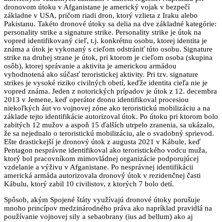
dronovom útoku v Afganistane je americký vojak v bezpečí
základne v USA, pričom riadi dron, ktorý vzlieta z Iraku alebo
Pakistanu. Takéto dronové útoky sa delia na dve základné kategórie:
personality strike a signature strike. Personality strike je útok na
vopred identifikovaný cieľ, t.j. konkrétnu osobu, ktorej identita je
známa a útok je vykonaný s cieľom odstrániť túto osobu. Signature
strike na druhej strane je útok, pri ktorom je cieľom osoba (skupina
osôb), ktorej správanie a aktivita je americkou armádou
vyhodnotená ako súčasť teroristickej aktivity. Pri tzv. signature
strikes je vysoké riziko civilných obetí, keďže identita cieľa nie je
vopred známa. Jeden z notorických prípadov je útok z 12. decembra
2013 v Jemene, keď operátor dronu identifikoval procesiou
niekoľkých áut vo vojnovej zóne ako teroristickú mobilizáciu a na
základe tejto identifikácie autorizoval útok. Po útoku pri ktorom bolo
zabitých 12 mužov a aspoň 15 ďalších utrpelo zranenia, sa ukázalo,
že sa nejednalo o teroristickú mobilizáciu, ale o svadobný sprievod.
Ešte drastickejší je dronový útok z augusta 2021 v Kábule, keď
Pentagon nesprávne identifikoval ako teroristického vodcu muža,
ktorý bol pracovníkom mimovládnej organizácie podporujúcej
vzdelanie a výživu v Afganistane. Po nesprávnej identifikácii
americká armáda autorizovala dronový útok v rezidenčnej časti
Kábulu, ktorý zabil 10 civilistov, z ktorých 7 bolo detí.
Spôsob, akým Spojené štáty využívajú dronové útoky porušuje
mnoho princípov medzinárodného práva ako napríklad pravidlá na
používanie vojnovej sily a sebaobrany (ius ad bellum) ako aj