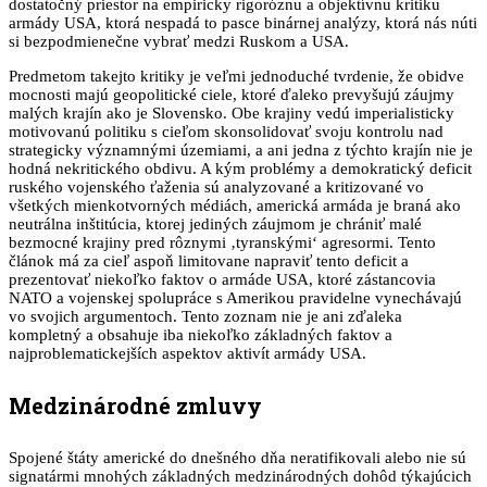
dostatočný priestor na empiricky rigoróznu a objektívnu kritiku
armády USA, ktorá nespadá to pasce binárnej analýzy, ktorá nás núti
si bezpodmienečne vybrať medzi Ruskom a USA.
Predmetom takejto kritiky je veľmi jednoduché tvrdenie, že obidve
mocnosti majú geopolitické ciele, ktoré ďaleko prevyšujú záujmy
malých krajín ako je Slovensko. Obe krajiny vedú imperialisticky
motivovanú politiku s cieľom skonsolidovať svoju kontrolu nad
strategicky významnými územiami, a ani jedna z týchto krajín nie je
hodná nekritického obdivu. A kým problémy a demokratický deficit
ruského vojenského ťaženia sú analyzované a kritizované vo
všetkých mienkotvorných médiách, americká armáda je braná ako
neutrálna inštitúcia, ktorej jediných záujmom je chrániť malé
bezmocné krajiny pred rôznymi ‚tyranskými‘ agresormi. Tento
článok má za cieľ aspoň limitovane napraviť tento deficit a
prezentovať niekoľko faktov o armáde USA, ktoré zástancovia
NATO a vojenskej spolupráce s Amerikou pravidelne vynechávajú
vo svojich argumentoch. Tento zoznam nie je ani zďaleka
kompletný a obsahuje iba niekoľko základných faktov a
najproblematickejších aspektov aktivít armády USA.
Medzinárodné zmluvy
Spojené štáty americké do dnešného dňa neratifikovali alebo nie sú
signatármi mnohých základných medzinárodných dohôd týkajúcich