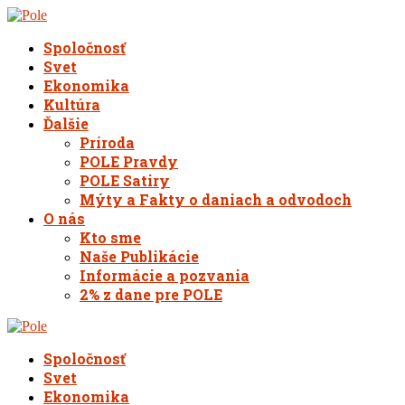
Spoločnosť
Svet
Ekonomika
Kultúra
Ďalšie
Príroda
POLE Pravdy
POLE Satiry
Mýty a Fakty o daniach a odvodoch
O nás
Kto sme
Naše Publikácie
Informácie a pozvania
2% z dane pre POLE
Spoločnosť
Svet
Ekonomika