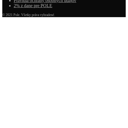
Pravidlá ochrany osobných údajov
2% z dane pre POLE
© 2021 Pole. Všetky práva vyhradené.