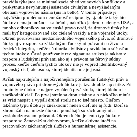
pravidlá týkajúce sa minimalizácie obetí vojnových konfliktov a
poskytnutie nevyhnutnej asistencie civilným a nevyžiadaným
obetiam vojnového násilia (ius in bello). V tomto prípade je
najväčším problémom nemožnosť reciprocity, t.j. obete takýchto
útokov nemajú možnosť sa brániť, nakoľko je dron riadený z USA, a
mnoho odborníkov na vojenské právo tvrdí, že dronové útoky by
mali byť kategorizované ako cielené vraždy a nie vojenské útoky.
Okrem porušovania medzinárodného vojenského práva, sú dronové
útoky aj v rozpore so základnými ľudskými právami na život a
fyzickú integritu, keďže sú úmrtia civilistov pravidelnou súčasťou
týchto útokov. Časté používanie tzv. signature strikes je takisto v
rozpore s ľudskými právami ako aj s právom na férový súdny
proces, keďže cieľom týchto útokov nie je vopred identifikovaný
vojenský cieľ, ale osoba, ktorej identita nie je jasná.
Avšak najkrutejším a najočividnejším porušením ľudských práv a
vojnového práva pri dronových útokov je tzv. double-tap strike. Pri
tomto type útoku je najprv vypálená prvá strela, ktorej úlohou je
zneškodniť cieľ. Po prvej strele sa dron stiahne a o niekoľko minút
sa vráti naspäť a vypáli druhú strelu na to isté miesto. Cieľom
takéhoto typu útoku je zneškodniť nielen cieľ, ale aj ľudí, ktorí sa
zhromaždia na mieste útoku a pomáhajú so záchrannými a
vyslobodzovacími prácami. Okrem iného je tento typ útoku v
rozpore so Ženevským dohovorom, keďže aktívne útočí na
pracovníkov záchranných služieb a humanitárnej asistencie.