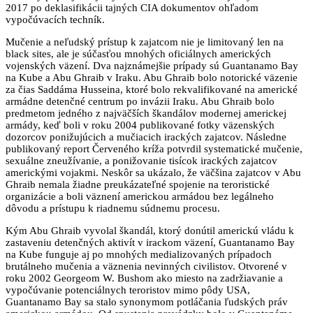
2017 po deklasifikácii tajných CIA dokumentov ohľadom
vypočúvacích techník.
Mučenie a neľudský prístup k zajatcom nie je limitovaný len na
black sites, ale je súčasťou mnohých oficiálnych amerických
vojenských väzení. Dva najznámejšie prípady sú Guantanamo Bay
na Kube a Abu Ghraib v Iraku. Abu Ghraib bolo notorické väzenie
za čias Saddáma Husseina, ktoré bolo rekvalifikované na americké
armádne detenčné centrum po invázii Iraku. Abu Ghraib bolo
predmetom jedného z najväčších škandálov modernej americkej
armády, keď boli v roku 2004 publikované fotky väzenských
dozorcov ponižujúcich a mučiacich irackých zajatcov. Následne
publikovaný report Červeného kríža potvrdil systematické mučenie,
sexuálne zneužívanie, a ponižovanie tisícok irackých zajatcov
americkými vojakmi. Neskôr sa ukázalo, že väčšina zajatcov v Abu
Ghraib nemala žiadne preukázateľné spojenie na teroristické
organizácie a boli väznení americkou armádou bez legálneho
dôvodu a prístupu k riadnemu súdnemu procesu.
Kým Abu Ghraib vyvolal škandál, ktorý donútil americkú vládu k
zastaveniu detenčných aktivít v irackom väzení, Guantanamo Bay
na Kube funguje aj po mnohých medializovaných prípadoch
brutálneho mučenia a väznenia nevinných civilistov. Otvorené v
roku 2002 Georgeom W. Bushom ako miesto na zadržiavanie a
vypočúvanie potenciálnych teroristov mimo pôdy USA,
Guantanamo Bay sa stalo synonymom potláčania ľudských práv