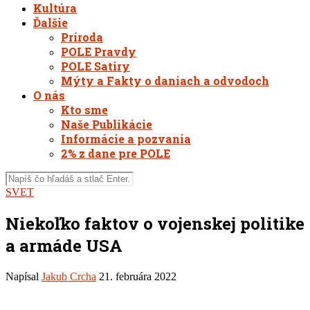
Kultúra
Ďalšie
Príroda
POLE Pravdy
POLE Satiry
Mýty a Fakty o daniach a odvodoch
O nás
Kto sme
Naše Publikácie
Informácie a pozvania
2% z dane pre POLE
SVET
Niekoľko faktov o vojenskej politike
a armáde USA
Napísal
Jakub Crcha
21. februára 2022