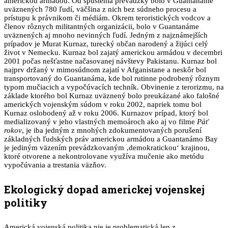
americkou armádou. Od spustenia prevádzky bolo v Guantanáme
uväznených 780 ľudí, väčšina z nich bez súdneho procesu a
prístupu k právnikom či médiám. Okrem teroristických vodcov a
členov rôznych militantných organizácii, bolo v Guantanáme
uväznených aj mnoho nevinných ľudí. Jedným z najznámejších
prípadov je Murat Kurnaz, turecký občan narodený a žijúci celý
život v Nemecku. Kurnaz bol zajatý americkou armádou v decembri
2001 počas nešťastne načasovanej návštevy Pakistanu. Kurnaz bol
najprv držaný v mimosúdnom zajatí v Afganistane a neskôr bol
transportovaný do Guantanáma, kde bol rutinne podrobený rôznym
typom mučiacich a vypočúvacích techník. Obvinenie z terorizmu, na
základe ktorého bol Kurnaz uväznený bolo preukázané ako falošné
amerických vojenským súdom v roku 2002, napriek tomu bol
Kurnaz oslobodený až v roku 2006. Kurnazov prípad, ktorý bol
medializovaný v jeho vlastných memoároch ako aj vo filme
Päť
rokov
, je iba jedným z mnohých zdokumentovaných porušení
základných ľudských práv americkou armádou a Guantanámo Bay
je jediným väzením prevádzkovaným ‚demokratickou‘ krajinou,
ktoré otvorene a nekontrolovane využíva mučenie ako metódu
vypočúvania a trestania väzňov.
Ekologický dopad americkej vojenskej
politiky
Americká vojenská politika nie je problematická len z