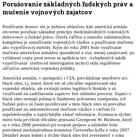
Porušovanie základných ľudských práv a
mučenie vojnových zajatcov
Používanie dronov nie je jedinou oblasťou, kde americká armáda
otvorene porušuje základné princípy medzinárodných vojenských
dohovorov a ľudské práva. Oveľa väčšou a omnoho zahmlenejšou
kategóriou je zneužívanie vojenských väzňov a používanie mučenia
ako vypočúvacej metódy. Kým do roku 2001 bolo využívanie
mučenia americkou armádou sporadické a viac menej zatajované, po
vyhlásení vojny proti teroru sa aplikácia tzv. ‚vylepšených taktík
vypočúvania‘ (enforced interrogation tactics) stala regulérnou
súčasťou americkej vojenskej politiky.
Americká armáda, v spolupráci s CIA, prevádzkuje množstvo tzv.
black sites, t.j. miest, ktoré nie sú oficiálne registrované ako
vojenské objekty, ale existujú mimo legálnych štruktúr a sú
využívané na zadržiavanie zajatcov bez súdneho procesu. Zajatci v
black sites nemajú prístup k žiadnemu právnemu zastúpeniu, ich
ľudské práva sú často porušované a tieto black sites sú prevažne
používané na nekontrolované mučenie väzňov s cieľom čo
najefektívnejšie a najrýchlejšie získať informácie. Existencia týchto
miest bola prvýkrát oficiálne priznaná Georgeom W. Bushom, ktorý
sa v roku 2006 preriekol pri svojom prejave a následne bola
potvrdená medzinárodnou komisiou Červeného kríža v roku 2007.
Detailný popis jednej z týchto black sites bol zverejnený v roku