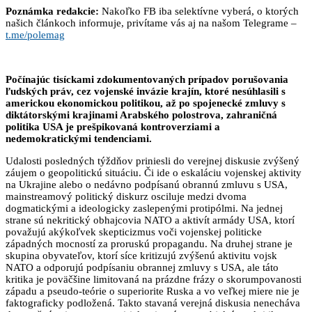
Poznámka redakcie:
Nakoľko FB iba selektívne vyberá, o ktorých
našich článkoch informuje, privítame vás aj na našom Telegrame –
t.me/polemag
Počínajúc tisíckami zdokumentovaných prípadov porušovania
ľudských práv, cez vojenské invázie krajín, ktoré nesúhlasili s
americkou ekonomickou politikou, až po spojenecké zmluvy s
diktátorskými krajinami Arabského polostrova, zahraničná
politika USA je prešpikovaná kontroverziami a
nedemokratickými tendenciami.
Udalosti posledných týždňov priniesli do verejnej diskusie zvýšený
záujem o geopolitickú situáciu. Či ide o eskaláciu vojenskej aktivity
na Ukrajine alebo o nedávno podpísanú obrannú zmluvu s USA,
mainstreamový politický diskurz osciluje medzi dvoma
dogmatickými a ideologicky zaslepenými protipólmi. Na jednej
strane sú nekritický obhajcovia NATO a aktivít armády USA, ktorí
považujú akýkoľvek skepticizmus voči vojenskej politicke
západných mocností za proruskú propagandu. Na druhej strane je
skupina obyvateľov, ktorí síce kritizujú zvýšenú aktivitu vojsk
NATO a odporujú podpísaniu obrannej zmluvy s USA, ale táto
kritika je poväčšine limitovaná na prázdne frázy o skorumpovanosti
západu a pseudo-teórie o superiorite Ruska a vo veľkej miere nie je
faktograficky podložená. Takto stavaná verejná diskusia nenecháva