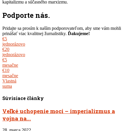
kapitalizmu a súčasného marxizmu.
Podporte nás.
Pridajte sa prosím k naším podporovateľom, aby sme vám mohli
prinášať viac kvalitnej žurnalistiky.
Ďakujeme!
€5
jednorázovo
€20
jednorázovo
€5
mesačne
€10
mesačne
Vlastná
suma
Súvisiace články
Veľké uchopenie moci – imperializmus a
vojna na...
28. marca 2022