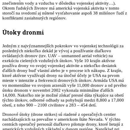
znečistením vody a vzduchu v dôsledku vojenskej aktivity…).
Okrem ľudských životov má americká vojenská aktivita v tomto
storočí na svedomí aj nútené vysťahovanie aspoň 38 miliónov ľudí z
konfliktami zasiahnutých regiónov.
Útoky dronmi
Jedným z najvýznamnejších pokrokov vo vojenskej technológii za
posledných niekoľko dekád je vývoj a používanie diaľkovo
ovládaných dronov (tzv. UAV – unmanned aerial vehicle) na
exekúciu cielených vzdušných útokov. Vyše 10 krajín aktívne
používa drony vo svojej vojenskej aktivite a niekoľko desiatok
ďalších drony buď vlastní alebo je v procese ich nákupu. Z krajín,
ktoré aktívne využívajú drony na útočné účely je USA na prvom
mieste v intenzite a frekvencii dronových útokov. Armáda USA má
vo momentálne vo svojom arzenáli vyše 11,000 dronov a od prvého
útoku dronom v novembri 2002 vykonala minimálne ďalších
14,000. Nakoľko nie je možné získať presné dáta týkajúce sa obetí
týchto útokov, odborné odhady sa pohybujú medzi 8,800 a 17,000
obetí, z toho 900 – 2100 civilistov a 283 – 454 detí.
Dronové útoky (drone strikes) sú riadené z operačných centier
nachádzajúcich sa prevažne v americkom štáte Nevada. V týchto
centrách operačný personál diaľkovo pilotuje drony, ktoré lietajú z
amerických vzdušných základní v danom regióne. Napríklad pri