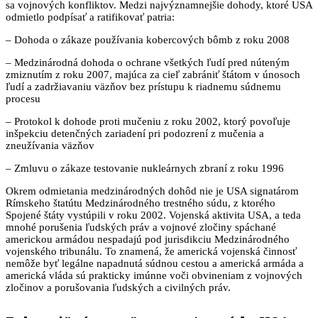
sa vojnových konfliktov. Medzi najvýznamnejšie dohody, ktoré USA
odmietlo podpísať a ratifikovať patria:
– Dohoda o zákaze používania kobercových bômb z roku 2008
– Medzinárodná dohoda o ochrane všetkých ľudí pred núteným
zmiznutím z roku 2007, majúca za cieľ zabrániť štátom v únosoch
ľudí a zadržiavaniu väzňov bez prístupu k riadnemu súdnemu
procesu
– Protokol k dohode proti mučeniu z roku 2002, ktorý povoľuje
inšpekciu detenčných zariadení pri podozrení z mučenia a
zneužívania väzňov
– Zmluvu o zákaze testovanie nukleárnych zbraní z roku 1996
Okrem odmietania medzinárodných dohôd nie je USA signatárom
Rímskeho štatútu Medzinárodného trestného súdu, z ktorého
Spojené štáty vystúpili v roku 2002. Vojenská aktivita USA, a teda
mnohé porušenia ľudských práv a vojnové zločiny spáchané
americkou armádou nespadajú pod jurisdikciu Medzinárodného
vojenského tribunálu. To znamená, že americká vojenská činnosť
nemôže byť legálne napadnutá súdnou cestou a americká armáda a
americká vláda sú prakticky imúnne voči obvineniam z vojnových
zločinov a porušovania ľudských a civilných práv.